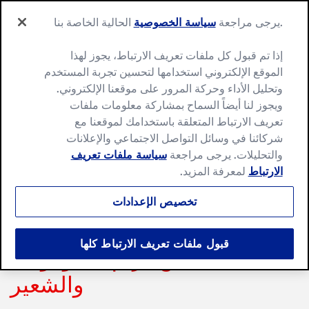
Ski
Search
t
.يرجى مراجعة
سياسة الخصوصية
الحالية الخاصة بنا
Menu
for:
conten
Search
إذا تم قبول كل ملفات تعريف الارتباط، يجوز لهذا
الموقع الإلكتروني استخدامها لتحسين تجربة المستخدم
وتحليل الأداء وحركة المرور على موقعنا الإلكتروني.
ويجوز لنا أيضاً السماح بمشاركة معلومات ملفات
تعريف الارتباط المتعلقة باستخدامك لموقعنا مع
شركائنا في وسائل التواصل الاجتماعي والإعلانات
والتحليلات. يرجى مراجعة
سياسة ملفات تعريف
الارتباط
لمعرفة المزيد.
تخصيص الإعدادات
قبول ملفات تعريف الارتباط كلها
كيك آيس كريم الشوكولاتة
والشعير