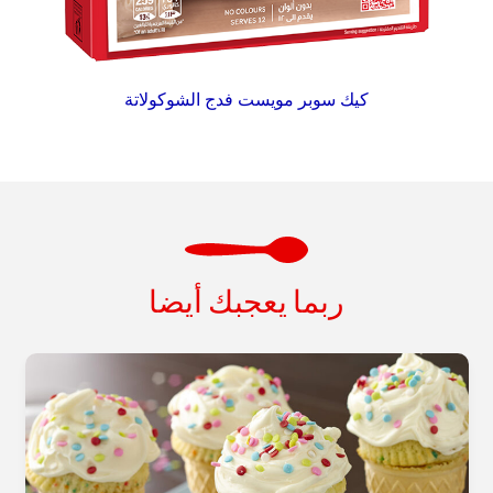
كيك سوبر مويست فدج الشوكولاتة
ربما يعجبك أيضا