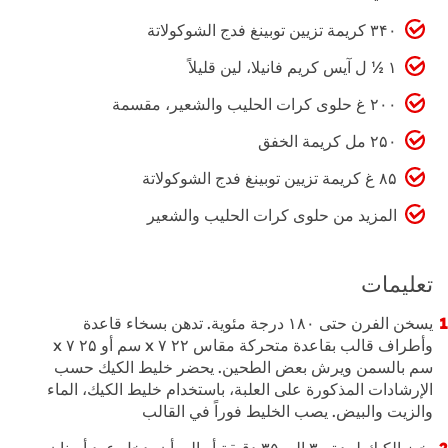
۳۴۰ كريمة تزيين توبينغ فدج الشوكولاتة
۱ ½ ل آيس كريم فانيلا، لين قليلاً
۲۰۰ غ حلوى كرات الحليب والشعير، مقسمة
۲۵۰ مل كريمة الخفق
۸۵ غ كريمة تزيين توبينغ فدج الشوكولاتة
المزيد من حلوى كرات الحليب والشعير
تعليمات
يسخن الفرن حتى ۱۸۰ درجة مئوية. تدهن بسخاء قاعدة
وأطراف قالب بقاعدة متحركة مقاس ۲۲ x ۷ سم أو ۲۵ x ۷
سم بالسمن ويرش بعض الطحين. يحضر خليط الكيك حسب
الإرشادات المذكورة على العلبة، باستخدام خليط الكيك، الماء
والزيت والبيض. يصب الخليط فوراً في القالب
يخبز الكيك لمدة ۳۰ إلى ۳۵ دقيقة أو إلى أن يدخل عود أسنان