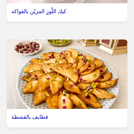
كيك اللّوزِ المزيّن بالفواكه
قطايف بالقشطة