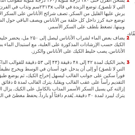
التي لا تلصق). توضع الزبدة في قالب ۲۳۱۳xسم وتذاب في الفر
يرش عليها القليل من السكر. تصف شرائح الأناناس على السكر ال
توضع حبة كرز داخل كل حلقة من الأناناس ويصف الباقي حول الش
وبينها. تضغط بلطف على السكر الأسمر.
فّاة،
يضاف بعض الماء لشراب الأناناس ليصل إلى ۲۵۰ مل، يحضر 
الكيك حسب الإرشادات المذكورة على العلبة، مع استبدال الماء ب
الأناناس. يصب خليط الكيك على الأناناس والكرز.
يخبز الكيك لمدة ۴۲ إلى ۴۸ دقيقة (۴۴ إلى ۵۳ دقيقة للقو
التي لا تلصق) أو إلى أن يدخل عود أسنان في الوسط ويخرج نظيفاً.
فوراً سكين على جوانب القالب ليسهل إخراج الكيك، ثم يوضع طب
التقديم رأساً على عقب القالب ويقلبا. يترك ال
إزالته كي يسيل السكر الأسمر المذاب بالكامل على الكيك. يزال ال
يترك ليبرد لمدة ۳۰ دقيقة. يُقدم دافئاً أو بارداً. يحفظ مغطىً في الثلاجة.