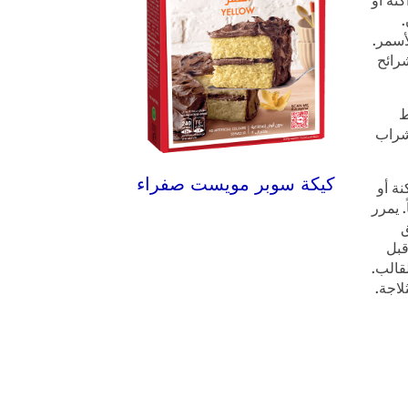
ن.
أسمر.
رائح
خليط
شراب
كيكة سوبر مويست صفراء
الب الداكنة أو
 يمرر
ق
قالب لمدة ۵ دقائق قبل
قالب.