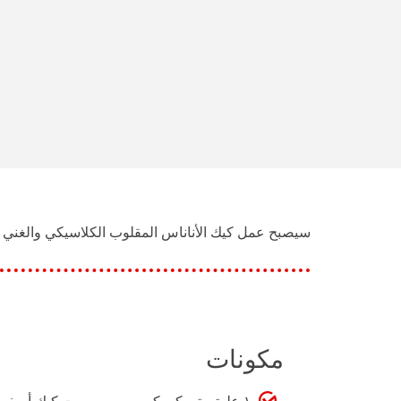
سيصبح عمل كيك الأناناس المقلوب الكلاسيكي والغني ب
مكونات
۱ علبة بيتي كروكر سوبر مويست كيك أصفر