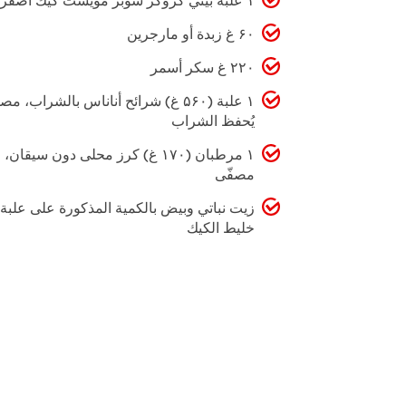
۶۰ غ زبدة أو مارجرين
۲۲۰ غ سكر أسمر
۱ علبة (۵۶۰ غ) شرائح أناناس بالشراب، مص
يُحفظ الشراب
۱ مرطبان (۱۷۰ غ) كرز محلى دون سيقان،
مصفّى
زيت نباتي وبيض بالكمية المذكورة على علبة
خليط الكيك