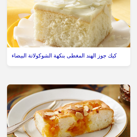
كيك جوز الهند المغطى بنكهة الشوكولاتة البيضاء