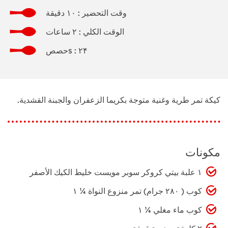
وقت التحضير : ۱۰ دقيقة
الوقت الكلي : ۲ ساعات
حصصs : ۲۴
كيكة تمر طرية وغنية متوجة بكريما الزعفران والجبنة القشدية.
مكونات
۱ علبة بیتي كروكر سوبر مويست خلیط الكیك الأصفر
كوب ( ۲۸۰ جرام) تمر منزوع النواة ¼ ۱
كوب ماء مغلي ¼ ۱