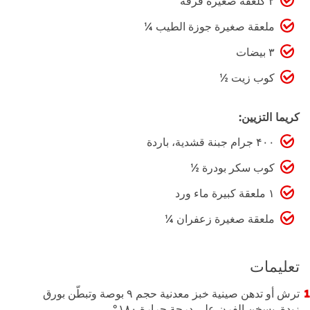
۲ كلعقة صغیرة قرفة
ملعقة صغیرة جوزة الطیب ¼
۳ بیضات
كوب زيت ½
كريما التزيین:
۴۰۰ جرام جبنة قشدية، باردة
كوب سكر بودرة ½
۱ ملعقة كبیرة ماء ورد
ملعقة صغیرة زعفران ¼
تعليمات
ترش أو تدهن صینیة خبز معدنیة حجم ٩ بوصة وتبطّن بورق
زبدة. يسخن الفرن على درجة حرارة ۱۸۰° .