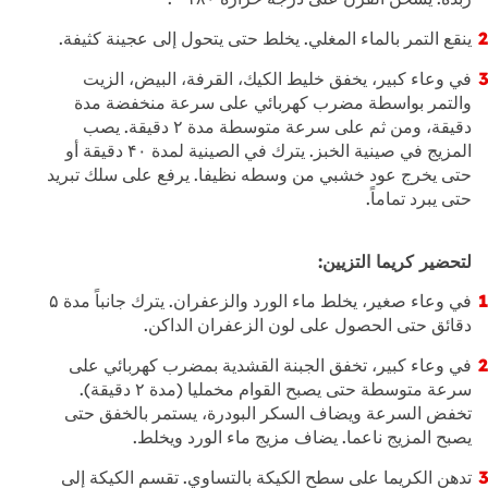
ينقع التمر بالماء المغلي. يخلط حتى يتحول إلى عجینة كثیفة.
في وعاء كبیر، يخفق خلیط الكیك، القرفة، البیض، الزيت
والتمر بواسطة مضرب كھربائي على سرعة منخفضة مدة
دقیقة، ومن ثم على سرعة متوسطة مدة ۲ دقیقة. يصب
المزيج في صینیة الخبز. يترك في الصينية لمدة ۴۰ دقيقة أو
حتى يخرج عود خشبي من وسطه نظیفا. يرفع على سلك تبريد
حتى يبرد تماماً.
لتحضیر كريما التزيین:
في وعاء صغیر، يخلط ماء الورد والزعفران. يترك جانباً مدة ۵
دقائق حتى الحصول على لون الزعفران الداكن.
في وعاء كبیر، تخفق الجبنة القشدية بمضرب كھربائي على
سرعة متوسطة حتى يصبح القوام مخملیا (مدة ۲ دقیقة).
تخفض السرعة ويضاف السكر البودرة، يستمر بالخفق حتى
يصبح المزيج ناعما. يضاف مزيج ماء الورد ويخلط.
تدهن الكريما على سطح الكیكة بالتساوي. تقسم الكیكة إلى