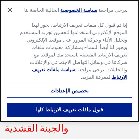
Ski
Search
t
.يرجى مراجعة
سياسة الخصوصية
الحالية الخاصة بنا
Menu
for:
conten
Search
إذا تم قبول كل ملفات تعريف الارتباط، يجوز لهذا
الموقع الإلكتروني استخدامها لتحسين تجربة المستخدم
وتحليل الأداء وحركة المرور على موقعنا الإلكتروني.
ويجوز لنا أيضاً السماح بمشاركة معلومات ملفات
تعريف الارتباط المتعلقة باستخدامك لموقعنا مع
شركائنا في وسائل التواصل الاجتماعي والإعلانات
والتحليلات. يرجى مراجعة
سياسة ملفات تعريف
الارتباط
لمعرفة المزيد.
تخصيص الإعدادات
قبول ملفات تعريف الارتباط كلها
كیكة التمر بكريما الزعفران
والجبنة القشدية