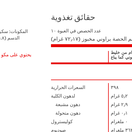
حقائق تغذوية
عدد الحصص في العبوة
۱۰
المكونات: سكر
 الحصة
براوني مخبوز (٧٢٫١٧ غرام)
١٠ غرام من خليط
يحتوي على مكو ا
وني كما يباع
Nutrient
حقائق
Name
تغذوية
٣٩٨
السعرات الحرارية
٥٫٢ ﻏﺮام
لدهون الكلية
٢٫٩ ﻏﺮام
دهون مشبعة
٠٫١ ﻏﺮام
دهون متحولة
٠ ﻣﻠﻐﺮام
كوليسترول
٣ ﻣﻠﻐﺮام
صوديوم