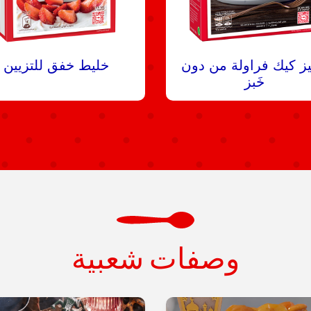
ز كيك فراولة من دون
خليط خفق للتزيين
خَبز
وصفات شعبية