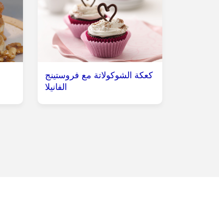
كعكة الشوكولاتة مع فروستينج
الفانيلا