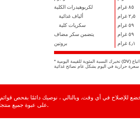
٨٥ ﻏﺮام
لكربوهيدرات الكلية
٢٫٥ ﻏﺮام
ألياف غذائية
٥٩ ﻏﺮام
سكريات كلية
٥٩ ﻏﺮام
يتضمن سكر مضاف
٤٫١ ﻏﺮام
بروتين
* تخبرك النسبة المئوية للقيمة اليومية (DV) بكمية المغذيات في الحصة يساهم الطعام في اتباع
تخضع للإصلاح في أي وقت. وبالتالي ، نوصيك دائمًا بفحص قوائم 
على عبوة جميع منتجاتنا قبل الشراء لتحديد محتوى المنتج.