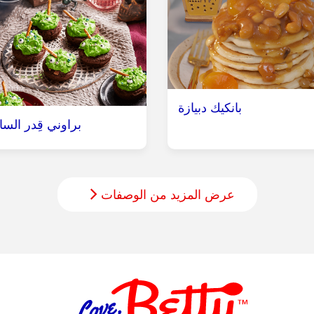
بانكيك دبيازة
براوني قِدر الس
عرض المزيد من الوصفات