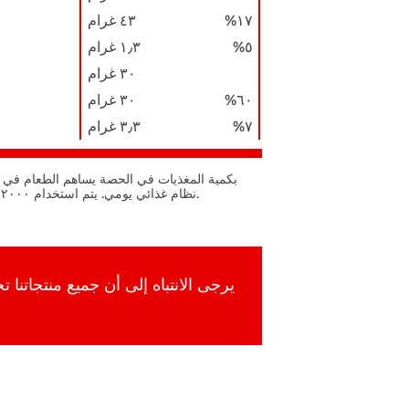
١٧%
٤٣ ﻏﺮام
٥%
١٫٣ ﻏﺮام
٣٠ ﻏﺮام
٦٠%
٣٠ ﻏﺮام
٧%
٣٫٣ ﻏﺮام
نظام غذائي يومي. يتم استخدام ۲۰۰۰ سعرة حرارية في اليوم بشكل عام نصائح غذائية.
يرجى الانتباه إلى أن جميع منتجاتنا 