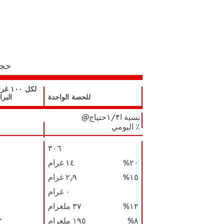
حجم
لكل ٠
للحصة الواحدة
البرا
@نسبة ا۱/۴حتياج
اليومي ٪
٣٠٦
٢٠%
١٤ ﻏﺮام
١٥%
٢٫٩ ﻏﺮام
٠ ﻏﺮام
١٢%
٣٧ ﻣﻠﻐﺮام
٨%
١٩٥ ﻣﻠﻐﺮام
٦٢