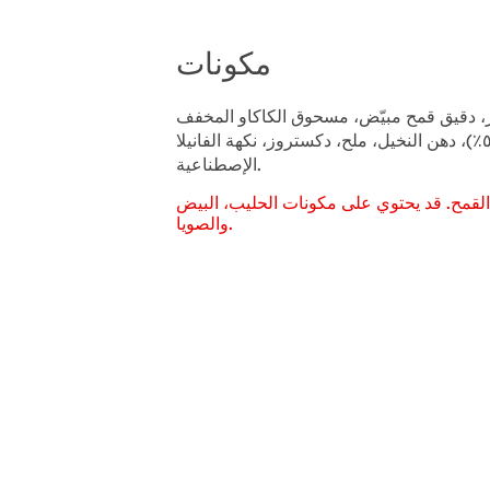
مكونات
، دقيق قمح مبيّض، مسحوق الكاكاو المخفف
الدسم (٥.٨٪)، دهن النخيل، ملح، دكستروز، نكهة الفانيلا
الإصطناعية.
لقمح. قد يحتوي على مكونات الحليب، البيض
والصويا.