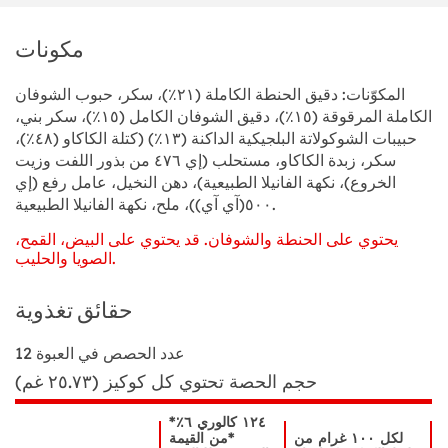
مكونات
المكوّنات: دقيق الحنطة الكاملة (٢١٪)، سكر، حبوب الشوفان
الكاملة المرقوقة (١٥٪)، دقيق الشوفان الكامل (١٥٪)، سكر بني،
حبيبات الشوكولاتة البلجيكية الداكنة (١٣٪) (كتلة الكاكاو (٤٨٪)،
سكر، زبدة الكاكاو، مستحلب (إي ٤٧٦ من بذور اللفت وزيت
الخروع)، نكهة الفانيلا الطبيعية)، دهن النخيل، عامل رفع (إي
٥٠٠(آي آي))، ملح، نكهة الفانيلا الطبيعية.
يحتوي على الحنطة والشوفان. قد يحتوي على البيض، القمح،
الصويا والحليب.
حقائق تغذوية
عدد الحصص في العبوة
12
حجم الحصة
تحتوي كل كوكيز (٢٥.٧٣ غم)
١٢٤ كالوري ٦٪*
لكل ١٠٠ غرام من
*من القيمة