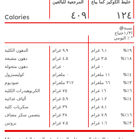
خليط الكوكيز كما يباع
المرجعية للبالغين
Nutrient
حقائق
Name
٤٠٩
١٢٤
تغذوية
Calories
@نسبة
ا۱/۴حتياج
اليومي ٪ *
٩٪%
٦.١ غرام
٩.٩ غرام
الدهون الكلية
١٨٪%
٣.٥ غرام
٤.٥ غرام
دهون مشبعة
٠ غرام
٠ غرام
دهون متحولة
٤٪%
١١ ملغرام
٠ ملغرام
كوليسترول
٣٪%
٦٦ ملغرام
٣١٢ ملغرام
صوديوم
٦٪%
١٦ غرام
٧٥ غرام
الكربوهيدرات الكلية
٤٪%
١.٢ غرام
٥.٩ غرام
ألياف غذائية
٨.١ غرام
٣٩ غرام
سكريات كلية
١٦٪%
٧.٩ غرام
٣٨ غرام
يتضمن سكر مضاف
٣٪%
١.٦ غرام
٧.٥ غرام
بروتين