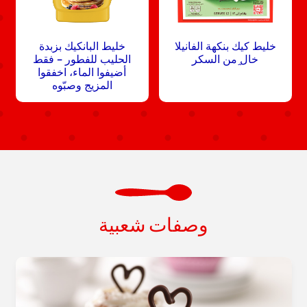
خليط كيك بنكهة الفانيلا
خليط البانكيك بزبدة
خال֦ من السكر
الحليب للفطور – فقط
أضيفوا الماء، اخفقوا
المزيج وصبّوه
وصفات شعبية