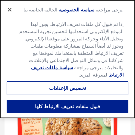
Ski
Search
t
.يرجى مراجعة
سياسة الخصوصية
الحالية الخاصة بنا
Menu
for:
conten
Search
إذا تم قبول كل ملفات تعريف الارتباط، يجوز لهذا
الموقع الإلكتروني استخدامها لتحسين تجربة المستخدم
وتحليل الأداء وحركة المرور على موقعنا الإلكتروني.
NEW
ويجوز لنا أيضاً السماح بمشاركة معلومات ملفات
تعريف الارتباط المتعلقة باستخدامك لموقعنا مع
شركائنا في وسائل التواصل الاجتماعي والإعلانات
والتحليلات. يرجى مراجعة
سياسة ملفات تعريف
الارتباط
لمعرفة المزيد.
تخصيص الإعدادات
قبول ملفات تعريف الارتباط كلها