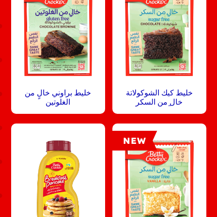
خليط كيك الشوكولاتة
خليط براوني خالٍ من
خال֦ من السكر
الغلوتين
NEW