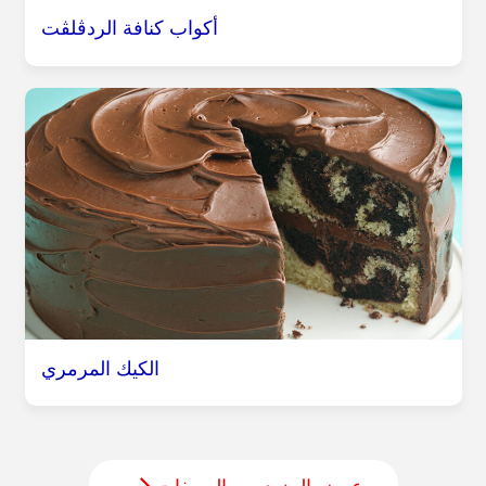
أكواب كنافة الردڤلڤت
الكيك المرمري